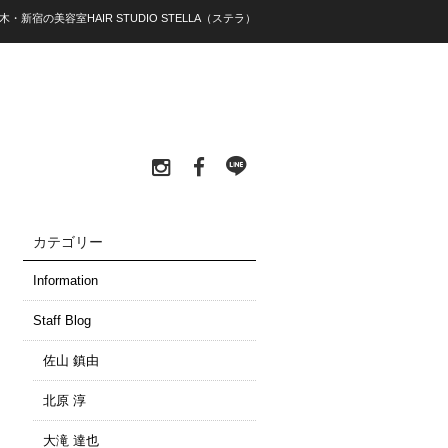
木・新宿の美容室HAIR STUDIO STELLA（ステラ）
カテゴリー
Information
Staff Blog
佐山 鎮由
北原 淳
大滝 達也