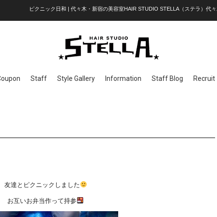
ピクニック日和 | 代々木・新宿の美容室HAIR STUDIO STELLA（ステラ）代々
Coupon
Staff
Style Gallery
Information
Staff Blog
Recruit
友達とピクニックしました
お互いお弁当作って持参