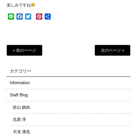
楽しみですね
Line
Facebook
Twitter
Pinterest
共
有
« 前のページ
次のページ »
カテゴリー
Information
Staff Blog
佐山 鎮由
北原 淳
大滝 達也