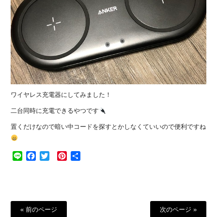
ワイヤレス充電器にしてみました！
二台同時に充電できるやつです
置くだけなので暗い中コードを探すとかしなくていいので便利ですね
Line
Facebook
Twitter
Pinterest
共
有
« 前のページ
次のページ »