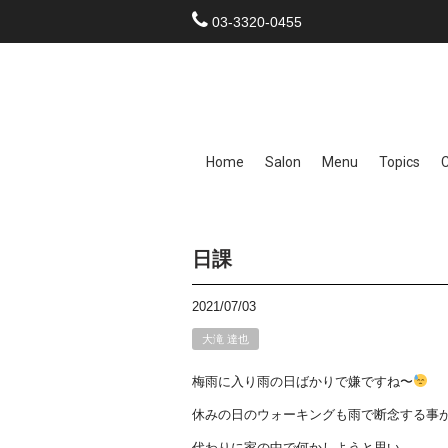
03-3320-0455
Home
Salon
Menu
Topics
日課
2021/07/03
大滝 達也
梅雨に入り雨の日ばかりで嫌ですね〜
休みの日のウォーキングも雨で断念する事
代わりに家の中で何かしようと思い