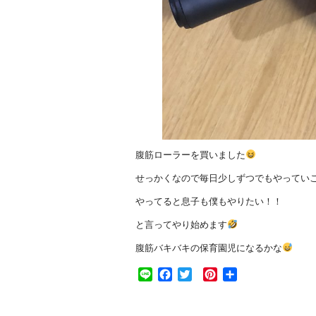
腹筋ローラーを買いました
せっかくなので毎日少しずつでもやってい
やってると息子も僕もやりたい！！
と言ってやり始めます
腹筋バキバキの保育園児になるかな
Line
Facebook
Twitter
Pinterest
共
有