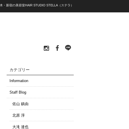
木・新宿の美容室HAIR STUDIO STELLA（ステラ）
カテゴリー
Information
Staff Blog
佐山 鎮由
北原 淳
大滝 達也