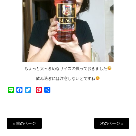
ちょっと大っきめなサイズの買っておきました
飲み過ぎには注意しないとですね
Line
Facebook
Twitter
Pinterest
共
有
« 前のページ
次のページ »