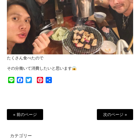
たくさん食べたので
その分働いて消費したいと思います
Line
Facebook
Twitter
Pinterest
共
有
« 前のページ
次のページ »
カテゴリー