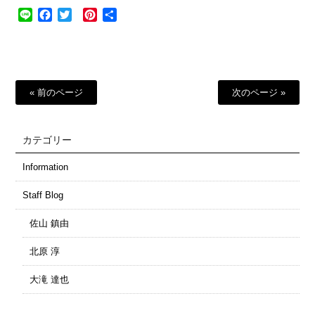
Line
Facebook
Twitter
Pinterest
共
有
« 前のページ
次のページ »
カテゴリー
Information
Staff Blog
佐山 鎮由
北原 淳
大滝 達也