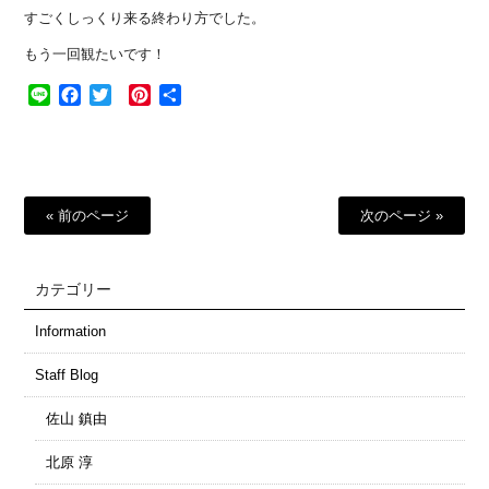
すごくしっくり来る終わり方でした。
もう一回観たいです！
Line
Facebook
Twitter
Pinterest
共
有
« 前のページ
次のページ »
カテゴリー
Information
Staff Blog
佐山 鎮由
北原 淳