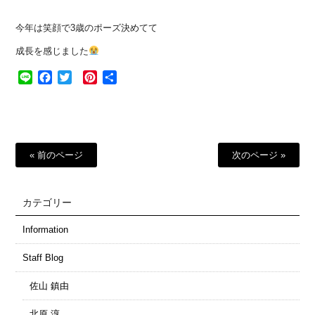
今年は笑顔で3歳のポーズ決めてて
成長を感じました
Line
Facebook
Twitter
Pinterest
共
有
« 前のページ
次のページ »
カテゴリー
Information
Staff Blog
佐山 鎮由
北原 淳