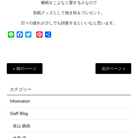
睡眠をこよなく愛する人なので
安眠グッズとして抱き枕をプレゼント。
日々の疲れが少しでも回復するといいなと思います。
Line
Facebook
Twitter
Pinterest
共
有
« 前のページ
次のページ »
カテゴリー
Information
Staff Blog
佐山 鎮由