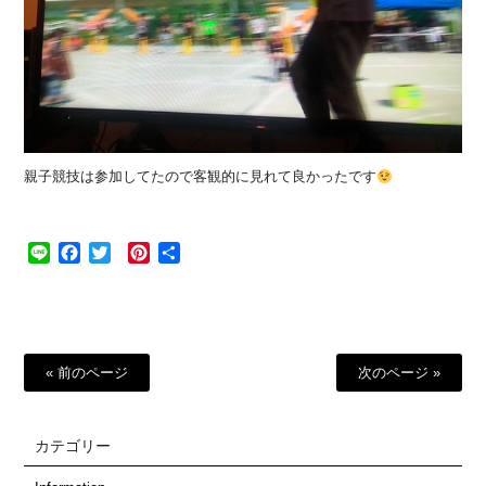
親子競技は参加してたので客観的に見れて良かったです
Line
Facebook
Twitter
Pinterest
共
有
« 前のページ
次のページ »
カテゴリー