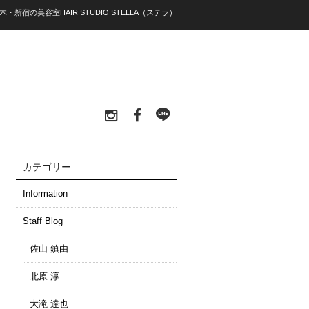
）代々木・新宿の美容室HAIR STUDIO STELLA（ステラ）
カテゴリー
Information
Staff Blog
佐山 鎮由
北原 淳
大滝 達也