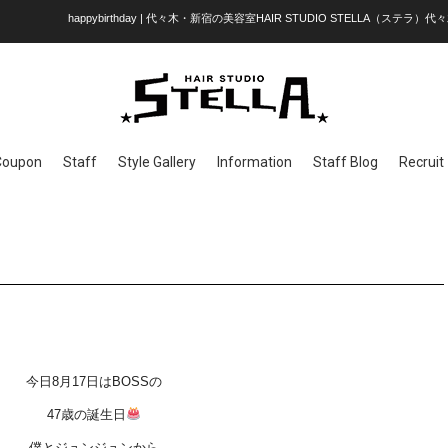
happybirthday | 代々木・新宿の美容室HAIR STUDIO STELLA（ステラ
Coupon
Staff
Style Gallery
Information
Staff Blog
Recruit
今日8月17日はBOSSの
47歳の誕生日
僕とジュンジュンから