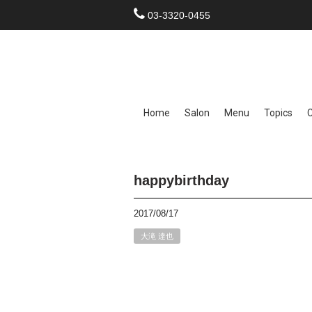
03-3320-0455
Home
Salon
Menu
Topics
happybirthday
2017/08/17
大滝 達也