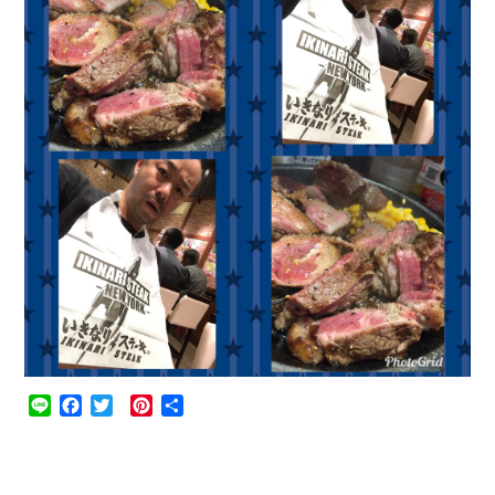
Line
Facebook
Twitter
Pinterest
共
有