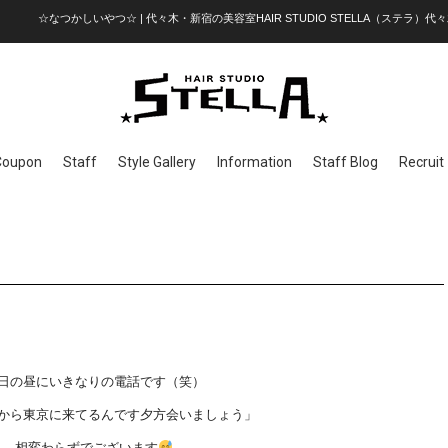
☆なつかしいやつ☆ | 代々木・新宿の美容室HAIR STUDIO STELLA（ステラ）代々木
Coupon
Staff
Style Gallery
Information
Staff Blog
Recruit
日の昼にいきなりの電話です（笑）
から東京に来てるんです夕方会いましょう」
相変わらずでございます