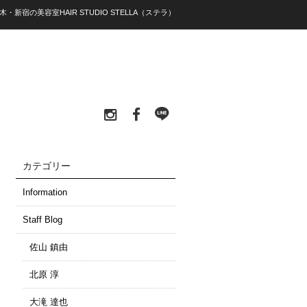
・新宿の美容室HAIR STUDIO STELLA（ステラ）
カテゴリー
Information
Staff Blog
佐山 鎮由
北原 淳
大滝 達也