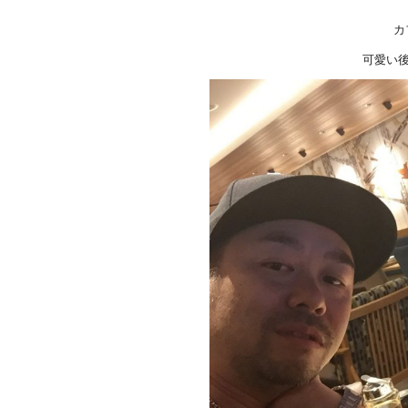
カ
可愛い後