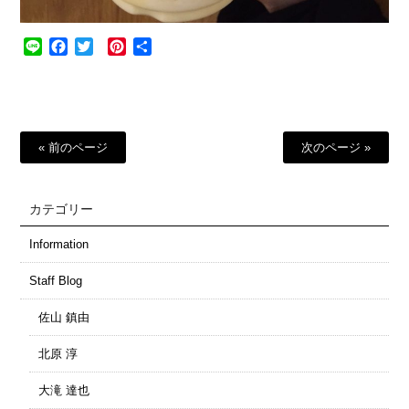
Line
Facebook
Twitter
Pinterest
共
有
« 前のページ
次のページ »
カテゴリー
Information
Staff Blog
佐山 鎮由
北原 淳
大滝 達也