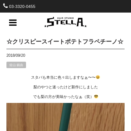
03-3320-0455
☆クリスピースイートポテトフラペチーノ☆
2018/09/20
佐山 鎮由
スタバも本当に色々出しますなぁ〜〜
梨のやつと迷ったけど新作にしました
でも梨の方が美味かったなぁ（笑）