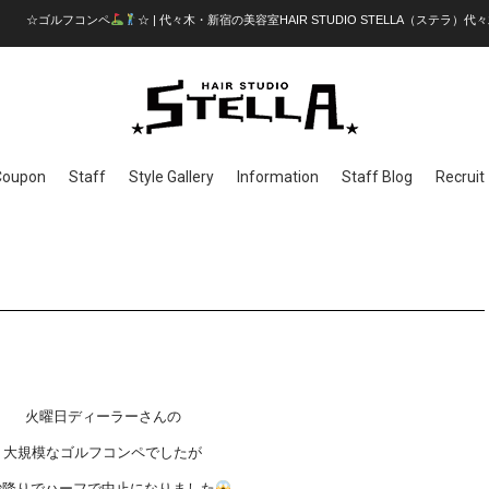
☆ゴルフコンペ
☆ | 代々木・新宿の美容室HAIR STUDIO STELLA（ステラ）代
Coupon
Staff
Style Gallery
Information
Staff Blog
Recruit
火曜日ディーラーさんの
大規模なゴルフコンペでしたが
砂降りでハーフで中止になりました