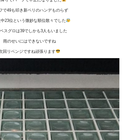
フで49も叩き新ペリのハンデものらず
人中23位という微妙な順位散々でした
ベスグロは39でしかも3人もいました
雨のせいにはできないですね
次回リベンジですね頑張ります