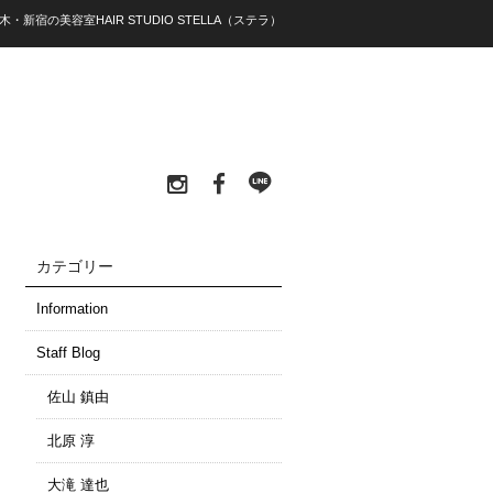
々木・新宿の美容室HAIR STUDIO STELLA（ステラ）
カテゴリー
Information
Staff Blog
佐山 鎮由
北原 淳
大滝 達也