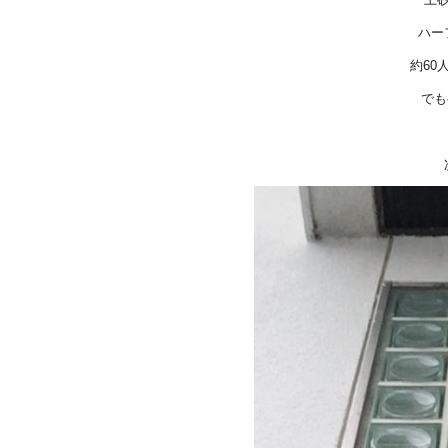
ハー
約60
でも