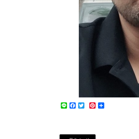
Line
Facebook
Twitter
Pinterest
共
有