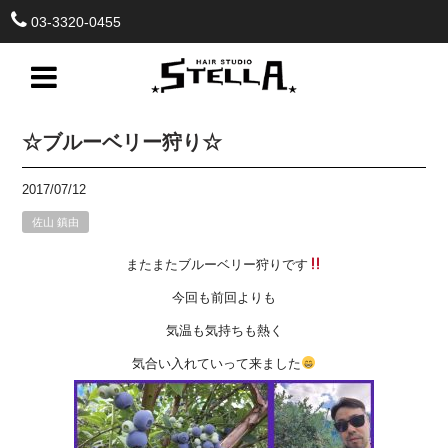
03-3320-0455
☆ブルーベリー狩り☆
2017/07/12
佐山 鎮由
またまたブルーベリー狩りです
今回も前回よりも
気温も気持ちも熱く
気合い入れていって来ました