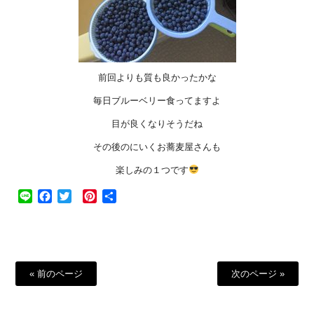
前回よりも質も良かったかな
毎日ブルーベリー食ってますよ
目が良くなりそうだね
その後のにいくお蕎麦屋さんも
楽しみの１つです
Line
Facebook
Twitter
Pinterest
共
有
« 前のページ
次のページ »