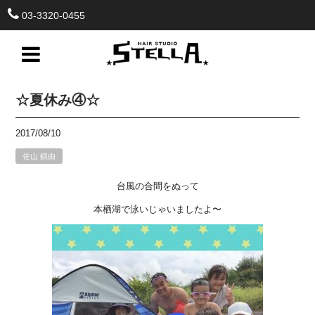
03-3320-0455
☆夏休み④☆
2017/08/10
佐山 鎮由
台風の合間をぬって
本栖湖で泳いじゃいましたよ〜