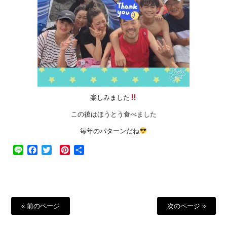
楽しみました
この後はほうとう食べました
毎年のパターンだね
Line
Facebook
Twitter
Pinterest
共
有
« 前のページ
次のページ »