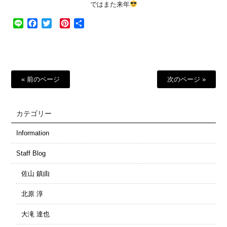
ではまた来年
Line
Facebook
Twitter
Pinterest
共
有
« 前のページ
次のページ »
カテゴリー
Information
Staff Blog
佐山 鎮由
北原 淳
大滝 達也