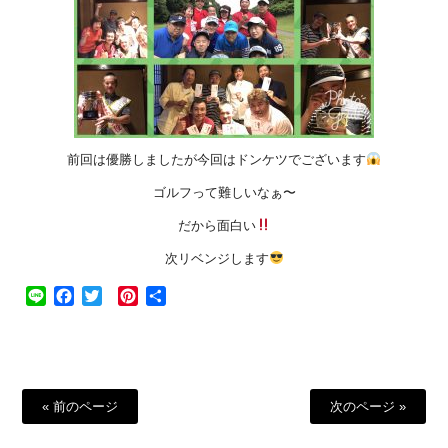
前回は優勝しましたが今回はドンケツでございます
ゴルフって難しいなぁ〜
だから面白い
次リベンジします
Line
Facebook
Twitter
Pinterest
共
有
« 前のページ
次のページ »