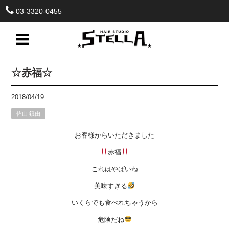
03-3320-0455
☆赤福☆
2018/04/19
佐山 鎮由
お客様からいただきました
赤福
これはやばいね
美味すぎる
いくらでも食べれちゃうから
危険だね