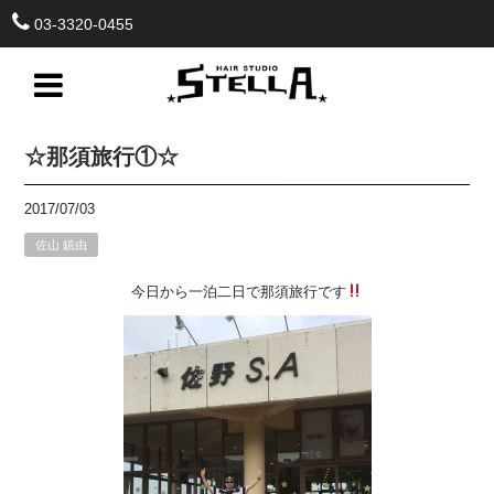
03-3320-0455
☆那須旅行①☆
2017/07/03
佐山 鎮由
今日から一泊二日で那須旅行です