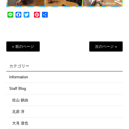
Line
Facebook
Twitter
Pinterest
共
有
« 前のページ
次のページ »
カテゴリー
Information
Staff Blog
佐山 鎮由
北原 淳
大滝 達也