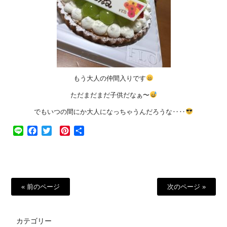
もう大人の仲間入りです
ただまだまだ子供だなぁ〜
でもいつの間にか大人になっちゃうんだろうな‥‥
Line
Facebook
Twitter
Pinterest
共
有
« 前のページ
次のページ »
カテゴリー