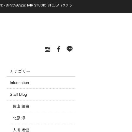
木・新宿の美容室HAIR STUDIO STELLA（ステラ）
カテゴリー
Information
Staff Blog
佐山 鎮由
北原 淳
大滝 達也