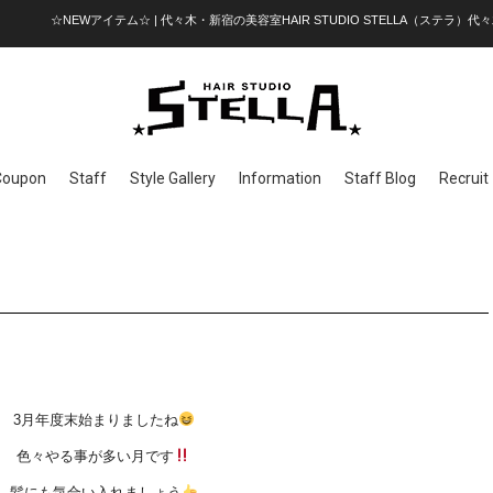
☆NEWアイテム☆ | 代々木・新宿の美容室HAIR STUDIO STELLA（ステラ）代々
Coupon
Staff
Style Gallery
Information
Staff Blog
Recruit
3月年度末始まりましたね
色々やる事が多い月です
髪にも気合い入れましょう