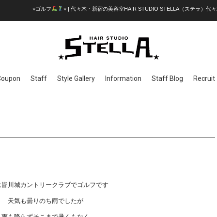
⭐︎ゴルフ
⭐︎ | 代々木・新宿の美容室HAIR STUDIO STELLA（ステラ）代
Coupon
Staff
Style Gallery
Information
Staff Blog
Recruit
は皆川城カントリークラブでゴルフです
天気も曇りのち雨でしたが
雨も降らずそこまで暑くもなく