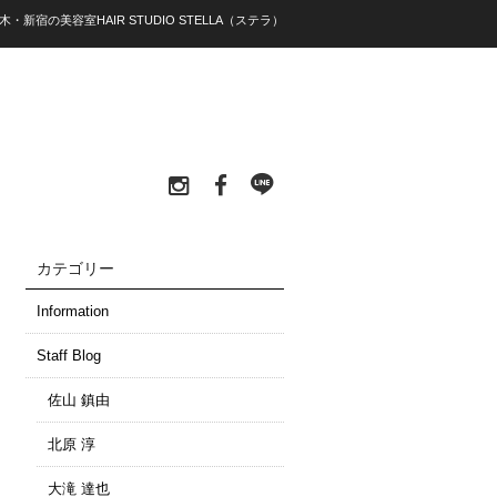
々木・新宿の美容室HAIR STUDIO STELLA（ステラ）
カテゴリー
Information
Staff Blog
佐山 鎮由
北原 淳
大滝 達也