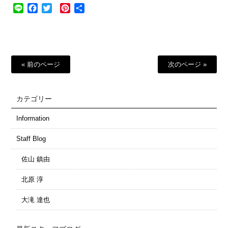
Line
Facebook
Twitter
Pinterest
共
有
« 前のページ
次のページ »
カテゴリー
Information
Staff Blog
佐山 鎮由
北原 淳
大滝 達也