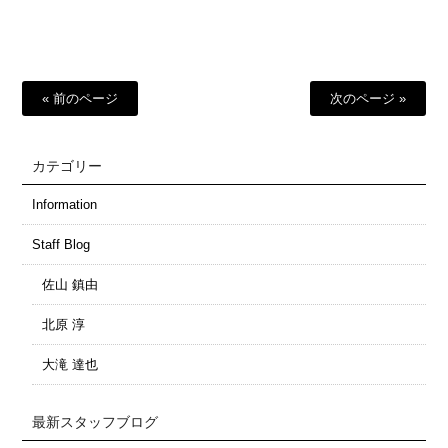
有
« 前のページ
次のページ »
カテゴリー
Information
Staff Blog
佐山 鎮由
北原 淳
大滝 達也
最新スタッフブログ