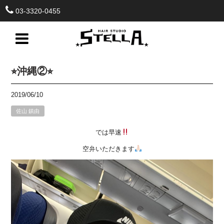
03-3320-0455
⭐︎沖縄②⭐︎
2019/06/10
佐山 鎮由
では早速
空弁いただきます