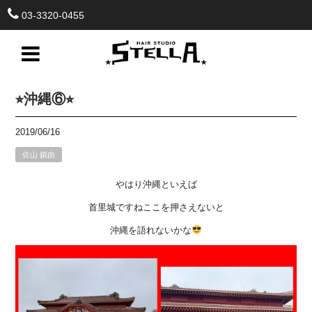
03-3320-0455
⭐︎沖縄⑥⭐︎
2019/06/16
佐山 鎮由
やはり沖縄といえば
首里城ですねここを押さえないと
沖縄を語れないかな