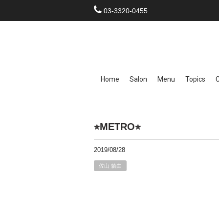
03-3320-0455
Home
Salon
Menu
Topics
⭐︎METRO⭐︎
2019/08/28
佐山 鎮由