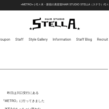
⭐︎METRO⭐︎ | 代々木・新宿の美容室HAIR STUDIO STELLA（ステラ）
Coupon
Staff
Style Gallery
Information
Staff Blog
Recruit
昨日は川口安行にある
『METRO』に行ってきました
IKEAのちっちゃい版かな