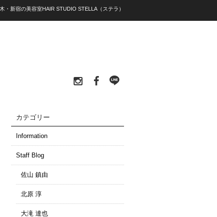
代々木・新宿の美容室HAIR STUDIO STELLA（ステラ）
カテゴリー
Information
Staff Blog
佐山 鎮由
北原 淳
大滝 達也