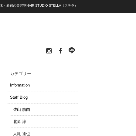
木・新宿の美容室HAIR STUDIO STELLA（ステラ）
カテゴリー
Information
Staff Blog
佐山 鎮由
北原 淳
大滝 達也