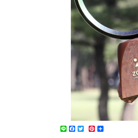
Line
Facebook
Twitter
Pinterest
共
有