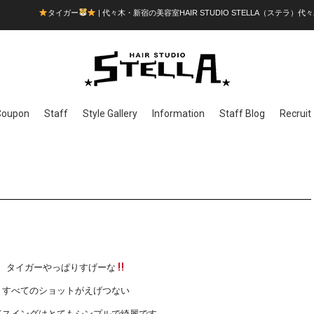
タイガー
| 代々木・新宿の美容室HAIR STUDIO STELLA（ステラ）代々
Coupon
Staff
Style Gallery
Information
Staff Blog
Recruit
タイガーやっぱりすげーな
すべてのショットがえげつない
てスイングはとてもシンプルで綺麗です