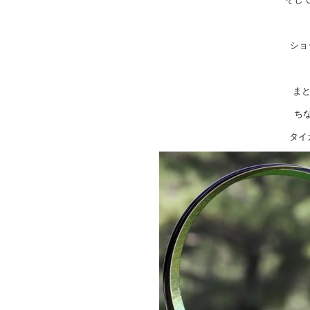
ショ
ま
ち
タイ