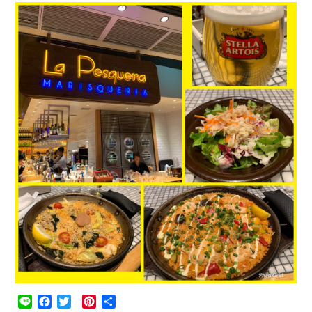
Line
Facebook
Twitter
Pinterest
共