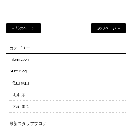
有
« 前のページ
次のページ »
カテゴリー
Information
Staff Blog
佐山 鎮由
北原 淳
大滝 達也
最新スタッフブログ