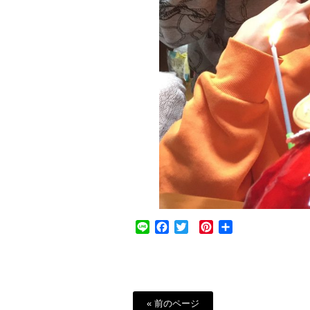
Line
Facebook
Twitter
Pinterest
共
有
« 前のページ