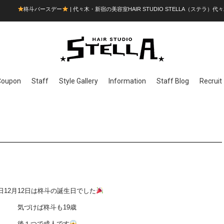
柊斗バースデー
| 代々木・新宿の美容室HAIR STUDIO STELLA（ステラ）代々
Coupon
Staff
Style Gallery
Information
Staff Blog
Recruit
日12月12日は柊斗の誕生日でした
気づけば柊斗も19歳
後１つで成人です