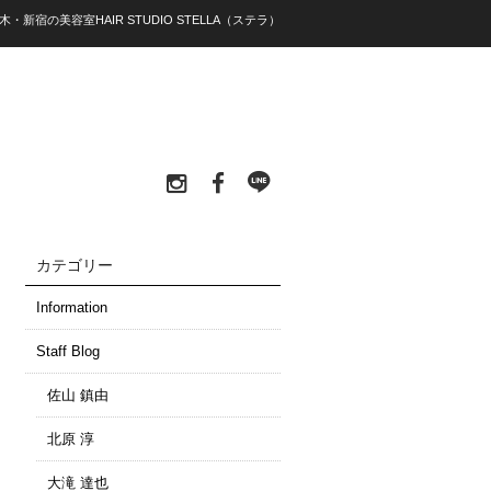
木・新宿の美容室HAIR STUDIO STELLA（ステラ）
カテゴリー
Information
Staff Blog
佐山 鎮由
北原 淳
大滝 達也