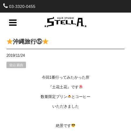
03-3320-0455
沖縄旅行⑤
2019/11/24
佐山 鎮由
今回1番行ってみたかった所
『土花土花』です
数量限定プリン
とコーヒー
いただきました
絶景です