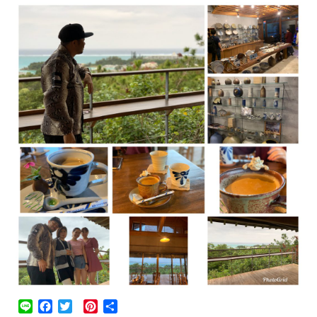
Line
Facebook
Twitter
Pinterest
共