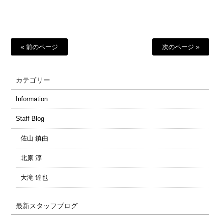
有
« 前のページ
次のページ »
カテゴリー
Information
Staff Blog
佐山 鎮由
北原 淳
大滝 達也
最新スタッフブログ