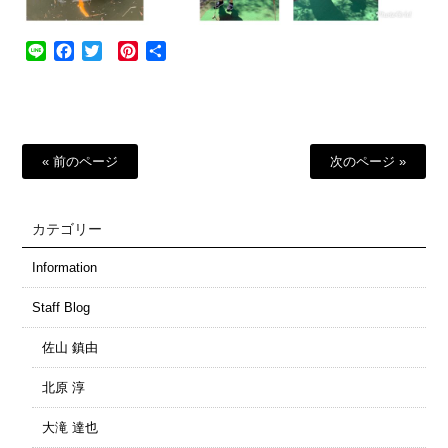
Line
Facebook
Twitter
Pinterest
共
有
« 前のページ
次のページ »
カテゴリー
Information
Staff Blog
佐山 鎮由
北原 淳
大滝 達也