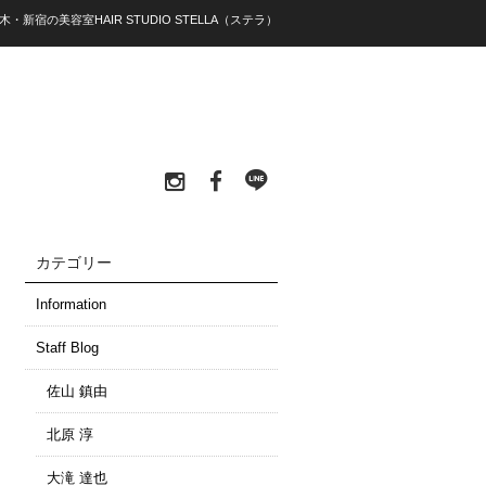
木・新宿の美容室HAIR STUDIO STELLA（ステラ）
カテゴリー
Information
Staff Blog
佐山 鎮由
北原 淳
大滝 達也