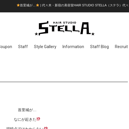
首里城が…
| 代々木・新宿の美容室HAIR STUDIO STELLA（ステラ）代々
Coupon
Staff
Style Gallery
Information
Staff Blog
Recruit
首里城が…
なにが起きた
現時点ではわからない