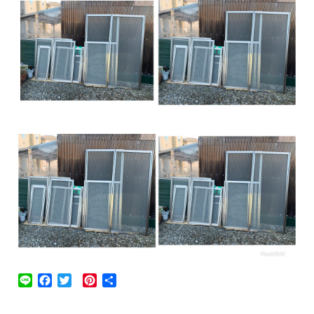
Line
Facebook
Twitter
Pinterest
共
有