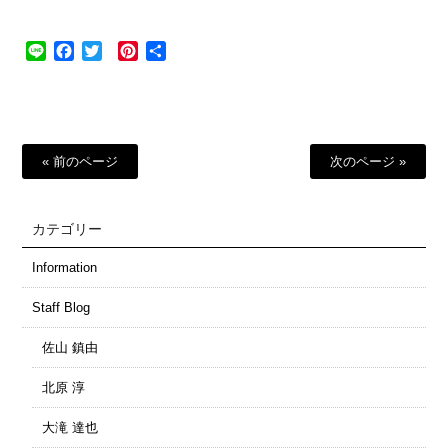
Line
Facebook
Twitter
Pinterest
共
有
« 前のページ
次のページ »
カテゴリー
Information
Staff Blog
佐山 鎮由
北原 淳
大滝 達也