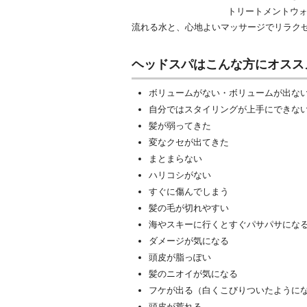
トリートメントウ
流れる水と、心地よいマッサージでリラク
ヘッドスパはこんな方にオスス
ボリュームがない・ボリュームが出な
自分ではスタイリングが上手にできな
髪が弱ってきた
変なクセが出てきた
まとまらない
ハリコシがない
すぐに傷んでしまう
髪の毛が切れやすい
海やスキーに行くとすぐパサパサにな
ダメージが気になる
頭皮が脂っぽい
髪のニオイが気になる
フケが出る（白くこびりついたように
頭皮が荒れる