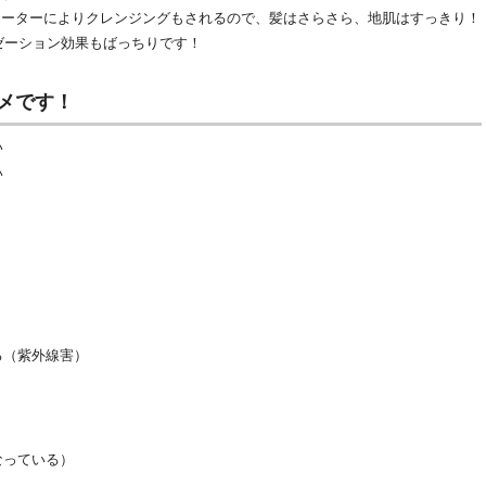
ォーターによりクレンジングもされるので、髪はさらさら、地肌はすっきり！
ゼーション効果もばっちりです！
メです！
い
い
る（紫外線害）
なっている）