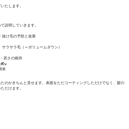
グいたします。
めて説明していきます。
・抜け毛の予防と改善
、サラサラ毛（＝ボリュームダウン）
策・若さの維持
ため』
簡単
出たのかきちんと見せます。表面をただコーティングしただけでなく、髪の
いただけます。