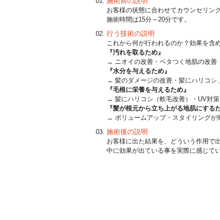
施術前の説明
お客様の状態に合わせてカウンセリン
施術時間は15分～20分です。
行う技術の説明
これから何が行われるのか？効果を含
『汚れを取るため』
→ ニオイの改善・ベタつく地肌の改善
『水分を与えるため』
→ 髪のダメージの改善・髪にハリコシ
『毛根に栄養を与えるため』
→ 髪にハリコシ（軟毛改善）・UV対
『髪が根元から立ち上がる地肌にする
→ ボリュームアップ・スタイリングが
施術後の説明
お客様に出た結果を、どういう作用で
中に効果が出ている事を実際に感じて